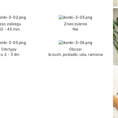
zas zabiegu
Znieczulenie
30 - 45 min
Nie
Odstępy
Obszar
co 2 - 3 dni
brzuch, pośladki, uda, ramiona