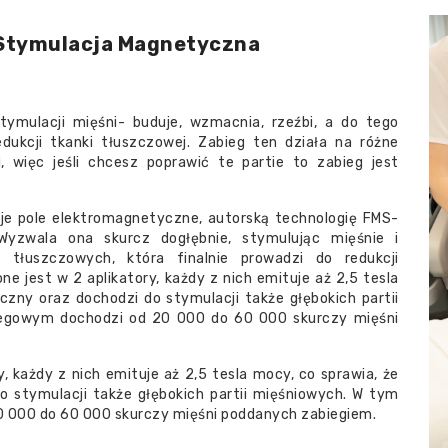
Stymulacja Magnetyczna
ulacji mięśni- buduje, wzmacnia, rzeźbi, a do tego
ukcji tkanki tłuszczowej. Zabieg ten działa na różne
i, więc jeśli chcesz poprawić te partie to zabieg jest
 pole elektromagnetyczne, autorską technologię FMS-
yzwala ona skurcz dogłębnie, stymulując mięśnie i
tłuszczowych, która finalnie prowadzi do redukcji
 jest w 2 aplikatory, każdy z nich emituje aż 2,5 tesla
czny oraz dochodzi do stymulacji także głębokich partii
iegowym dochodzi od 20 000 do 60 000 skurczy mięśni
każdy z nich emituje aż 2,5 tesla mocy, co sprawia, że
o stymulacji także głębokich partii mięśniowych. W tym
0 000 do 60 000 skurczy mięśni poddanych zabiegiem.