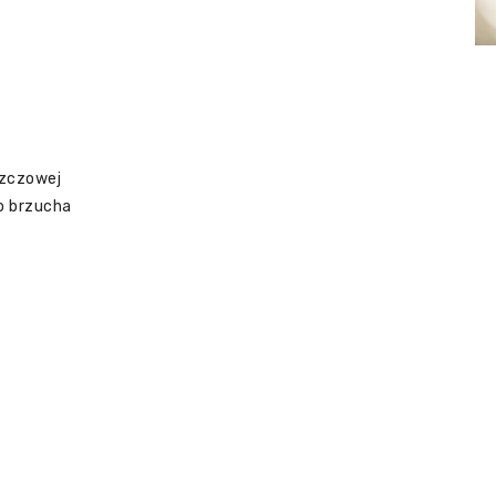
szczowej
o brzucha