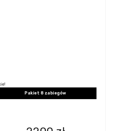
ie!
Pakiet 8 zabiegów