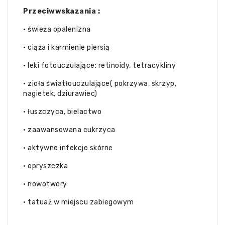
Przeciwwskazania :
• świeża opalenizna
• ciąża i karmienie piersią
• leki fotouczulające: retinoidy, tetracykliny
• zioła światłouczulające( pokrzywa, skrzyp,
nagietek, dziurawiec)
• łuszczyca, bielactwo
• zaawansowana cukrzyca
• aktywne infekcje skórne
• opryszczka
• nowotwory
• tatuaż w miejscu zabiegowym