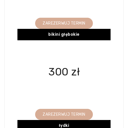
ZAREZERWUJ TERMIN
bikini głębokie
300 zł
ZAREZERWUJ TERMIN
łydki