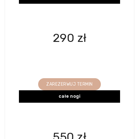
290 zł
ZAREZERWUJ TERMIN
całe nogi
550 zł